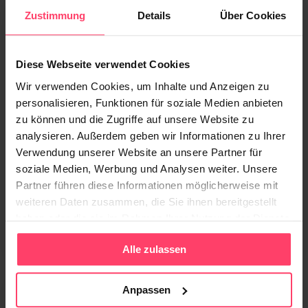
Zustimmung
Details
Über Cookies
Diese Webseite verwendet Cookies
Wir verwenden Cookies, um Inhalte und Anzeigen zu
personalisieren, Funktionen für soziale Medien anbieten
zu können und die Zugriffe auf unsere Website zu
analysieren. Außerdem geben wir Informationen zu Ihrer
Verwendung unserer Website an unsere Partner für
soziale Medien, Werbung und Analysen weiter. Unsere
Partner führen diese Informationen möglicherweise mit
30. MAI 2026
weiteren Daten zusammen, die Sie ihnen bereitgestellt
Schnell Reichweite aufbauen – in Premium-
haben oder die sie im Rahmen Ihrer Nutzung der Dienste
Umfeldern, die wirklich gelesen werden
gesammelt haben.
Alle zulassen
Anpassen