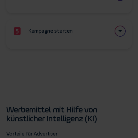
Definieren Sie die Laufzeit Ihrer Kampagne und
geben Sie an, wie hoch das Tages- oder
Gesamtbudget sein darf.
Kampagne starten
In einer Zusammenfassung erhalten Sie schnell eine
Übersicht und können mit einer Bestätigung Ihre
Kampagne starten. In wenigen Minuten geht es
dann los!
Werbemittel mit Hilfe von
künstlicher Intelligenz (KI)
Vorteile für Advertiser