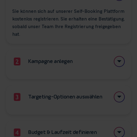
Sie können sich auf unserer Self-Booking Plattform
kostenlos registrieren
. Sie erhalten eine Bestätigung,
sobald unser Team Ihre Registrierung freigegeben
hat.
Kampagne anlegen
Nach Ihrer erfolgreichen Registrierung, können Sie
mit der Erstellung Ihrer ersten Kampagne starten.
Unsere Creative-KI unterstützt Sie dabei, einfach
Targeting-Optionen auswählen
und schnell eigene Werbemittel zu generieren.
Wählen Sie passende Targeting-Optionen, um die
richtige Zielgruppe anzusprechen. Sie haben auch
die Option mithilfe von GEO-Targeting nur auf
Budget & Laufzeit definieren
gewünschten Regionen lokal zu werben.