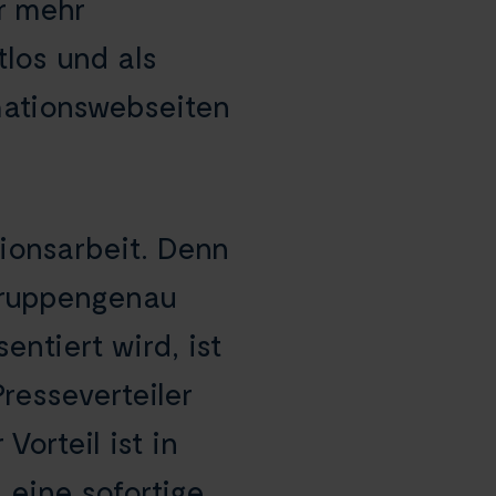
ür mehr
los und als
rmationswebseiten
ionsarbeit. Denn
lgruppengenau
ntiert wird, ist
resseverteiler
Vorteil ist in
 eine sofortige