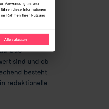
hrer Verwendung unserer
Pressemitteilung
 führen diese Informationen
ie im Rahmen Ihrer Nutzung
 Bereiche
ine Redaktion
ie gewünschten
Alle zulassen
de also
wert sind und ob
rechend besteht
in redaktionelle