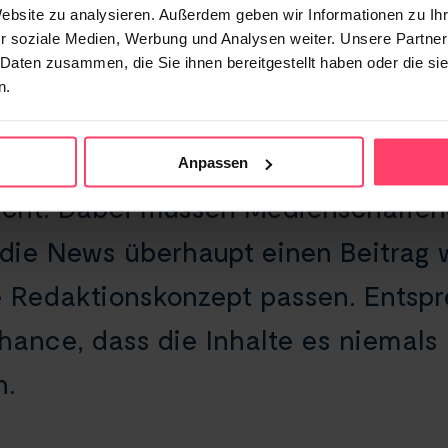
Website zu analysieren. Außerdem geben wir Informationen zu I
 bekannter Presseverteiler über die 
r soziale Medien, Werbung und Analysen weiter. Unsere Partner
 Daten zusammen, die Sie ihnen bereitgestellt haben oder die s
e wird darüber an Redaktionen aller
n.
Nun wird gehofft, dass irgendwann e
 der PM berichtet und damit auch d
Anpassen
eicht. Dabei müssen Medienschaffen
die News überhaupt einen Beitrag 
ne Redaktionskonzept passen. Entsp
hance, dass die Inhalte es niemals 
n.