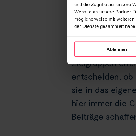
und die Zugriffe auf unsere 
Zumeist wird ein
Website an unsere Partner fü
möglicherweise mit weiteren
informiert. Dies
der Dienste gesammelt habe
weitergeleitet. 
über den Inhalt
Ablehnen
Zielgruppen err
entscheiden, ob 
sie in das eige
hier immer die C
Beiträge schaffe