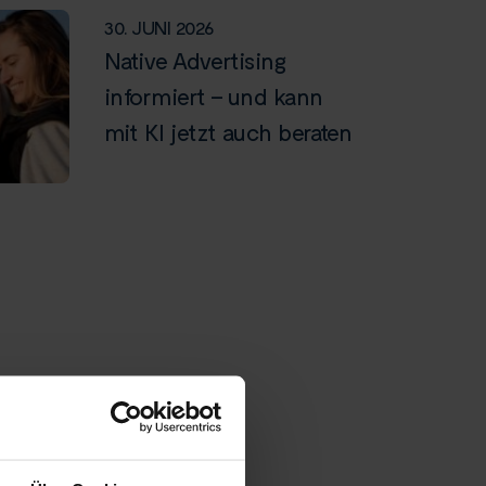
30. JUNI 2026
Native Advertising
informiert – und kann
mit KI jetzt auch beraten