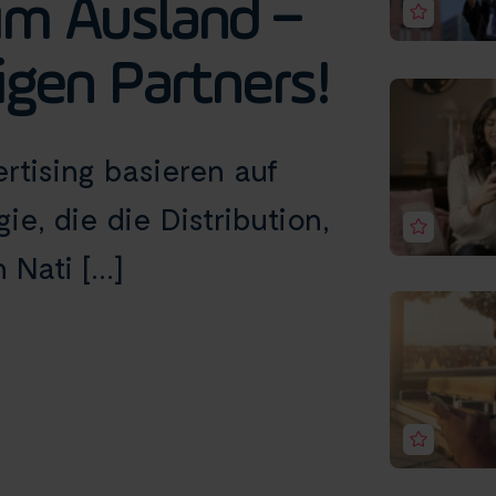
im Ausland –
igen Partners!
rtising basieren auf
ie, die die Distribution,
ati [...]