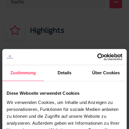
Highlights
13. NOVEMBER 2025
Native Advertising für die Gen Z: Strategien
für erfolgreiche Kampagnen 2026
Zustimmung
Details
Über Cookies
23. APRIL 2026
Diese Webseite verwendet Cookies
Advertorial vs. Native Advertising: Wo liegt
der Unterschied – und welches Format
Wir verwenden Cookies, um Inhalte und Anzeigen zu
passt zu Ihrem Ziel?
personalisieren, Funktionen für soziale Medien anbieten
zu können und die Zugriffe auf unsere Website zu
analysieren. Außerdem geben wir Informationen zu Ihrer
30. JANUAR 2026