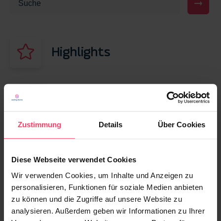
Highlights
23. APRIL 2026
Advertorial vs. Native Advertising: Wo liegt
der Unterschied – und welches Format
Zustimmung
Details
Über Cookies
passt zu Ihrem Ziel?
Diese Webseite verwendet Cookies
13. MÄRZ 2026
Display Werbung vs. Native Advertising: Was
Wir verwenden Cookies, um Inhalte und Anzeigen zu
performt besser?
personalisieren, Funktionen für soziale Medien anbieten
zu können und die Zugriffe auf unsere Website zu
analysieren. Außerdem geben wir Informationen zu Ihrer
25. OKTOBER 2021