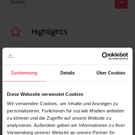
Highlights
13. NOVEMBER 2025
Native Advertising für die Gen Z: Strategien
für erfolgreiche Kampagnen 2026
Zustimmung
Details
Über Cookies
13. MÄRZ 2026
Diese Webseite verwendet Cookies
Display Werbung vs. Native Advertising: Was
Wir verwenden Cookies, um Inhalte und Anzeigen zu
performt besser?
personalisieren, Funktionen für soziale Medien anbieten
zu können und die Zugriffe auf unsere Website zu
30. JUNI 2026
analysieren. Außerdem geben wir Informationen zu Ihrer
Native Advertising informiert – und kann
Verwendung unserer Website an unsere Partner für