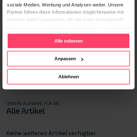
mit KI jetzt auch beraten
soziale Medien, Werbung und Analysen weiter. Unsere
Partner führen diese Informationen möglicherweise mit
weiteren Daten zusammen, die Sie ihnen bereitgestellt
30. JANUAR 2026
haben oder die sie im Rahmen Ihrer Nutzung der Dienste
Content Distribution: Schluss mit „Post
gesammelt haben.
& Pray“ – so erreichen Ihre Inhalte Leser
Alle zulassen
Anpassen
25. OKTOBER 2021
True Native Advertising: Mit gutem Content
zum Klick
Ablehnen
UNSERE AUSWAHL FÜR SIE
Alle Artikel
Keine weiteren Artikel verfügbar.