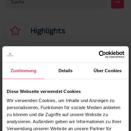
Highlights
13. MÄRZ 2026
Display Werbung vs. Native Advertising: Was
performt besser?
Zustimmung
Details
Über Cookies
13. NOVEMBER 2025
Diese Webseite verwendet Cookies
Native Advertising für die Gen Z: Strategien
Wir verwenden Cookies, um Inhalte und Anzeigen zu
für erfolgreiche Kampagnen 2026
personalisieren, Funktionen für soziale Medien anbieten
zu können und die Zugriffe auf unsere Website zu
25. OKTOBER 2021
analysieren. Außerdem geben wir Informationen zu Ihrer
True Native Advertising: Mit gutem Content
Verwendung unserer Website an unsere Partner für