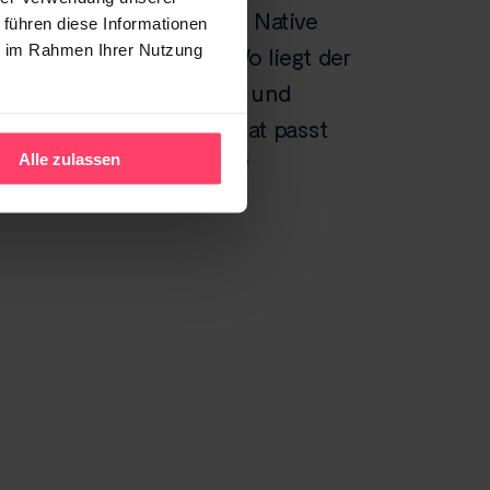
Advertorial vs. Native
 führen diese Informationen
ie im Rahmen Ihrer Nutzung
Advertising: Wo liegt der
Unterschied – und
welches Format passt
Alle zulassen
zu Ihrem Ziel?