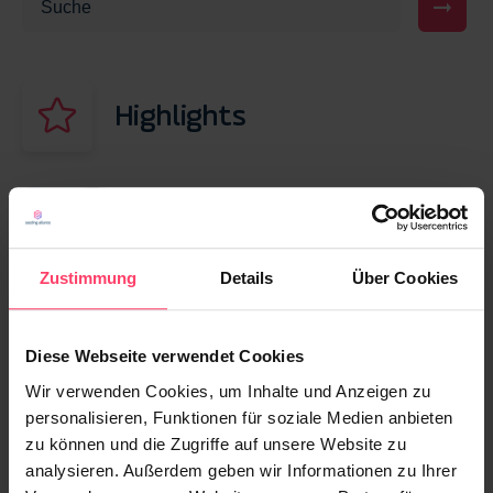
Highlights
30. JUNI 2026
Native Advertising informiert – und kann
mit KI jetzt auch beraten
Zustimmung
Details
Über Cookies
13. NOVEMBER 2025
Diese Webseite verwendet Cookies
Native Advertising für die Gen Z: Strategien
für erfolgreiche Kampagnen 2026
Wir verwenden Cookies, um Inhalte und Anzeigen zu
personalisieren, Funktionen für soziale Medien anbieten
zu können und die Zugriffe auf unsere Website zu
13. MÄRZ 2026
analysieren. Außerdem geben wir Informationen zu Ihrer
Display Werbung vs. Native Advertising: Was