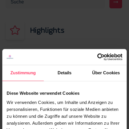
Highlights
25. OKTOBER 2021
True Native Advertising: Mit gutem Content
zum Klick
Zustimmung
Details
Über Cookies
13. NOVEMBER 2025
Diese Webseite verwendet Cookies
Native Advertising für die Gen Z: Strategien
für erfolgreiche Kampagnen 2026
Wir verwenden Cookies, um Inhalte und Anzeigen zu
personalisieren, Funktionen für soziale Medien anbieten
zu können und die Zugriffe auf unsere Website zu
30. JANUAR 2026
analysieren. Außerdem geben wir Informationen zu Ihrer
Content Distribution: Schluss mit „Post