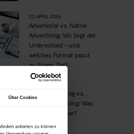
23. APRIL 2026
Advertorial vs. Native
Advertising: Wo liegt der
Unterschied – und
welches Format passt
zu Ihrem Ziel?
13. MÄRZ 2026
Display Werbung vs.
Über Cookies
Native Advertising: Was
performt besser?
 Medien anbieten zu können
hrer Verwendung unserer