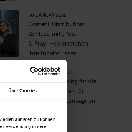
30. JANUAR 2026
Content Distribution:
Schluss mit „Post
& Pray“ – so erreichen
Ihre Inhalte Leser
13. NOVEMBER 2025
Native Advertising für die
Gen Z: Strategien für
Über Cookies
erfolgreiche Kampagnen
2026
 Medien anbieten zu können
hrer Verwendung unserer
13. MÄRZ 2026