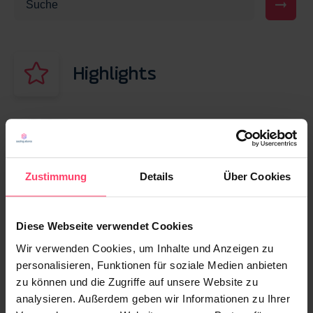
Highlights
23. APRIL 2026
Advertorial vs. Native Advertising: Wo liegt
der Unterschied – und welches Format
Zustimmung
Details
Über Cookies
passt zu Ihrem Ziel?
Diese Webseite verwendet Cookies
30. JANUAR 2026
Content Distribution: Schluss mit „Post
Wir verwenden Cookies, um Inhalte und Anzeigen zu
& Pray“ – so erreichen Ihre Inhalte Leser
personalisieren, Funktionen für soziale Medien anbieten
zu können und die Zugriffe auf unsere Website zu
analysieren. Außerdem geben wir Informationen zu Ihrer
25. OKTOBER 2021