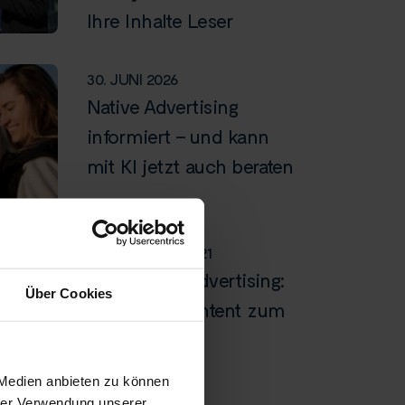
Ihre Inhalte Leser
30. JUNI 2026
Native Advertising
informiert – und kann
mit KI jetzt auch beraten
25. OKTOBER 2021
True Native Advertising:
Über Cookies
Mit gutem Content zum
Klick
 Medien anbieten zu können
hrer Verwendung unserer