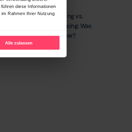
13. MÄRZ 2026
 führen diese Informationen
ie im Rahmen Ihrer Nutzung
Display Werbung vs.
Native Advertising: Was
performt besser?
Alle zulassen