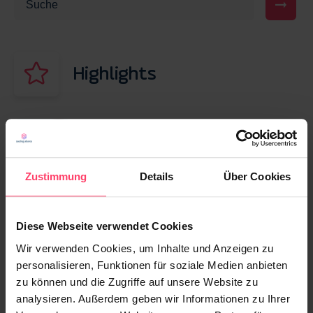
Highlights
30. JUNI 2026
Native Advertising informiert – und kann
mit KI jetzt auch beraten
Zustimmung
Details
Über Cookies
23. APRIL 2026
Diese Webseite verwendet Cookies
Advertorial vs. Native Advertising: Wo liegt
der Unterschied – und welches Format
Wir verwenden Cookies, um Inhalte und Anzeigen zu
passt zu Ihrem Ziel?
personalisieren, Funktionen für soziale Medien anbieten
zu können und die Zugriffe auf unsere Website zu
analysieren. Außerdem geben wir Informationen zu Ihrer
25. OKTOBER 2021