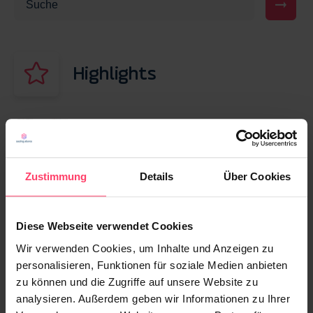
Highlights
25. OKTOBER 2021
True Native Advertising: Mit gutem Content
zum Klick
Zustimmung
Details
Über Cookies
13. MÄRZ 2026
Diese Webseite verwendet Cookies
Display Werbung vs. Native Advertising: Was
performt besser?
Wir verwenden Cookies, um Inhalte und Anzeigen zu
personalisieren, Funktionen für soziale Medien anbieten
zu können und die Zugriffe auf unsere Website zu
23. APRIL 2026
analysieren. Außerdem geben wir Informationen zu Ihrer
Advertorial vs. Native Advertising: Wo liegt