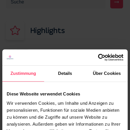
Highlights
13. NOVEMBER 2025
Native Advertising für die Gen Z: Strategien
für erfolgreiche Kampagnen 2026
Zustimmung
Details
Über Cookies
23. APRIL 2026
Diese Webseite verwendet Cookies
Advertorial vs. Native Advertising: Wo liegt
der Unterschied – und welches Format
Wir verwenden Cookies, um Inhalte und Anzeigen zu
passt zu Ihrem Ziel?
personalisieren, Funktionen für soziale Medien anbieten
zu können und die Zugriffe auf unsere Website zu
analysieren. Außerdem geben wir Informationen zu Ihrer
13. MÄRZ 2026