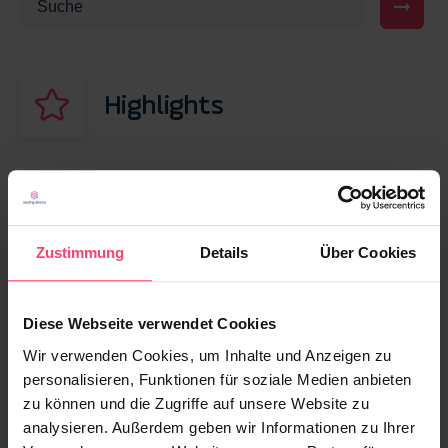
Highlights
30. JANUAR 2026
Content Distribution: Schluss mit „Post
& Pray“ – so erreichen Ihre Inhalte Leser
Zustimmung
Details
Über Cookies
30. JUNI 2026
Diese Webseite verwendet Cookies
Native Advertising informiert – und kann
mit KI jetzt auch beraten
Wir verwenden Cookies, um Inhalte und Anzeigen zu
personalisieren, Funktionen für soziale Medien anbieten
zu können und die Zugriffe auf unsere Website zu
13. MÄRZ 2026
analysieren. Außerdem geben wir Informationen zu Ihrer
Display Werbung vs. Native Advertising: Was