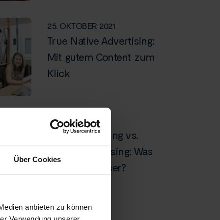
25. OKTOBER 2021
True Native Advertising:
Mit gutem Content zum
Klick
13. MÄRZ 2026
Display Werbung vs.
Native Advertising: Was
Über Cookies
performt besser?
 Medien anbieten zu können
23. APRIL 2026
hrer Verwendung unserer