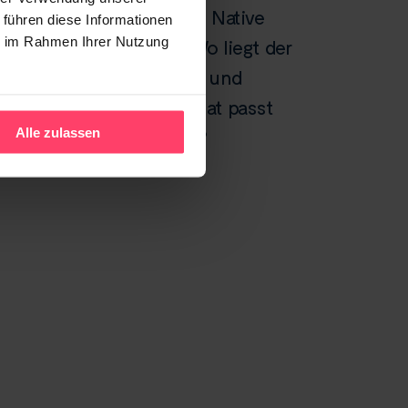
Advertorial vs. Native
 führen diese Informationen
ie im Rahmen Ihrer Nutzung
Advertising: Wo liegt der
Unterschied – und
welches Format passt
Alle zulassen
zu Ihrem Ziel?