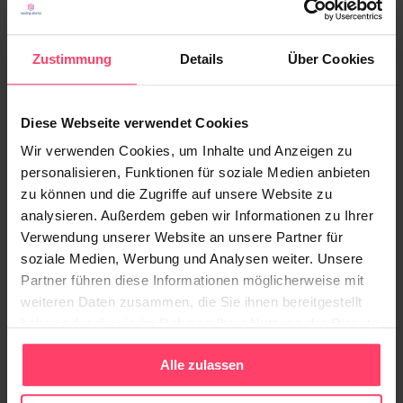
in der großen Beliebtheit von Adblockern gefunden
hat – ein klarer Nachteil dieser Werbeform.
Zustimmung
Details
Über Cookies
Sich finden lassen, wo die Menschen suchen
Diese Webseite verwendet Cookies
Im Unterschied dazu kann es sehr viel
Wir verwenden Cookies, um Inhalte und Anzeigen zu
personalisieren, Funktionen für soziale Medien anbieten
lohnenswerter sein, auf Pull-Marketing-Aktivitäten
zu können und die Zugriffe auf unsere Website zu
zu setzen. Der Vorteil ist, dass noch etwas Zeit bis
analysieren. Außerdem geben wir Informationen zu Ihrer
zum großen Shopping-Showdown ist, sodass man
Verwendung unserer Website an unsere Partner für
jetzt – sollte das noch nicht geschehen sein –
soziale Medien, Werbung und Analysen weiter. Unsere
Suchmaschinenoptimierung (SEO) für sich nutzen
Partner führen diese Informationen möglicherweise mit
sollte. Beim SEO geht es in erster Linie darum, die
weiteren Daten zusammen, die Sie ihnen bereitgestellt
haben oder die sie im Rahmen Ihrer Nutzung der Dienste
eigene Webseite so aufzusetzen, dass sie
gesammelt haben.
bestmöglich von der Zielgruppe, die nach den
Alle zulassen
eigenen Produkten sucht, gefunden wird.