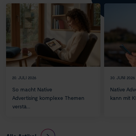
20. JULI 2026
30. JUNI 2026
So macht Native
Native Adve
Advertising komplexe Themen
kann mit KI 
verstä...
Alle Artikel