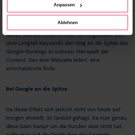
Entscheidend dafür ist unter anderem die
Anpassen
Verwendung von Keywords. Während naheliegende
und kurze Keywords oft bereits von den
Ablehnen
„Platzhirschen“ in einem Bereich besetzt sind,
haben kleinere Unternehmen die Möglichkeit, sich
über Longtail-Keywords den Weg an die Spitze des
Google-Rankings zu bahnen. Hier spielt der
Content, den eine Webseite liefert, eine
entscheidende Rolle.
Bei Google an die Spitze
Da dieser Effekt sich jedoch nicht von heute auf
morgen einstellt, ist Geduld gefragt. Da man genau
diese beim Kampf um die Kunden aber nicht hat,
sollte man auf die Distribution des Contents