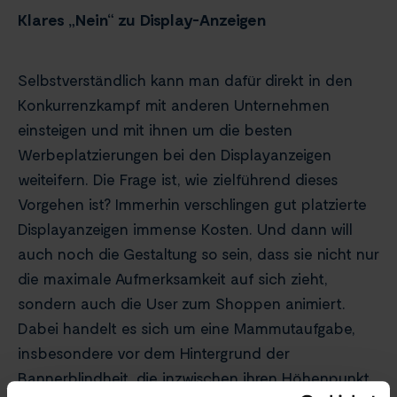
Klares „Nein“ zu Display-Anzeigen
Selbstverständlich kann man dafür direkt in den
Konkurrenzkampf mit anderen Unternehmen
einsteigen und mit ihnen um die besten
Werbeplatzierungen bei den Displayanzeigen
weiteifern. Die Frage ist, wie zielführend dieses
Vorgehen ist? Immerhin verschlingen gut platzierte
Displayanzeigen immense Kosten. Und dann will
auch noch die Gestaltung so sein, dass sie nicht nur
die maximale Aufmerksamkeit auf sich zieht,
sondern auch die User zum Shoppen animiert.
Dabei handelt es sich um eine Mammutaufgabe,
insbesondere vor dem Hintergrund der
Bannerblindheit, die inzwischen ihren Höhenpunkt