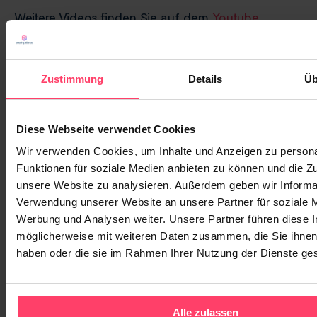
Weitere Videos finden Sie auf dem
Youtube
Channel Native Ads Camp
oder auf dem
Native
Ads Camp Blog
.
Zustimmung
Details
Üb
Redaktion
Weitere Artikel
Diese Webseite verwendet Cookies
Wir verwenden Cookies, um Inhalte und Anzeigen zu persona
Funktionen für soziale Medien anbieten zu können und die Zug
unsere Website zu analysieren. Außerdem geben wir Informat
Verwendung unserer Website an unsere Partner für soziale 
Werbung und Analysen weiter. Unsere Partner führen diese 
möglicherweise mit weiteren Daten zusammen, die Sie ihnen 
haben oder die sie im Rahmen Ihrer Nutzung der Dienste g
AUS UNSEREM BLOG
Alle zulassen