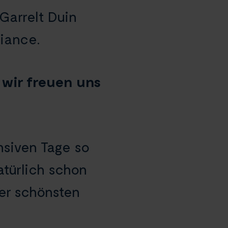
Garrelt Duin
liance.
 wir freuen uns
nsiven Tage so
türlich schon
der schönsten