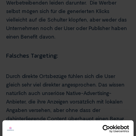
Werbetreibenden leiden darunter. Die Werber
selbst mögen sich für die generierten Klicks
vielleicht auf die Schulter klopfen, aber weder das
Unternehmen noch der User oder Publisher haben
einen Benefit davon.
Falsches Targeting:
Durch direkte Ortsbezüge fühlen sich die User
gleich sehr viel direkter angesprochen. Das wissen
natürlich auch unseriöse Native-Advertising-
Anbieter, die ihre Anzeigen vorsätzlich mit lokalen
Angaben versehen, aber ohne dass der
dahinterliegende Content überhaupt einen Bezug
zu den örtlichen Gegebenheiten aufweist. Als
Klickmaschine mag sich so ein Vorgehen bewähren,