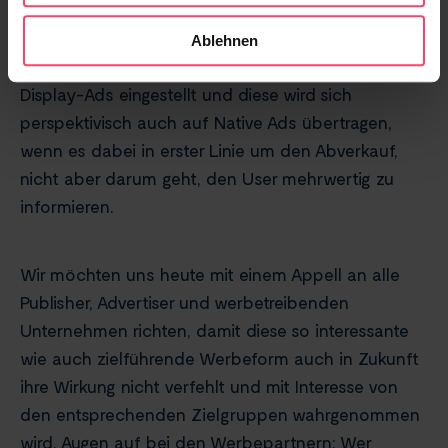
Native Ads für sich ausnutzen wollen. Es ist jedoch
nur eine Frage der Zeit, bis dieses Vorgehen nach
Ablehnen
hinten losgeht. Banner-Blindheit hat sich bei den
Display-Ads eingestellt und diese wird sich
perspektivisch auch auf Native Ads übertragen,
wenn es dabei in erster Linie um den Abverkauf,
nicht aber darum geht, den User mehrwertig zu
informieren.
Wir möchten uns heute mit einem Appell an alle
Publisher, Advertiser und werbetreibenden
Unternehmen richten, damit diese so interessante
wie auch zielführende Werbeform auch in Zukunft
ihre Wirkung nicht verfehlt und mit Interesse von
den entsprechenden Zielgruppen wahrgenommen
wird. Augen auf bei den Werbepartnern: Wer