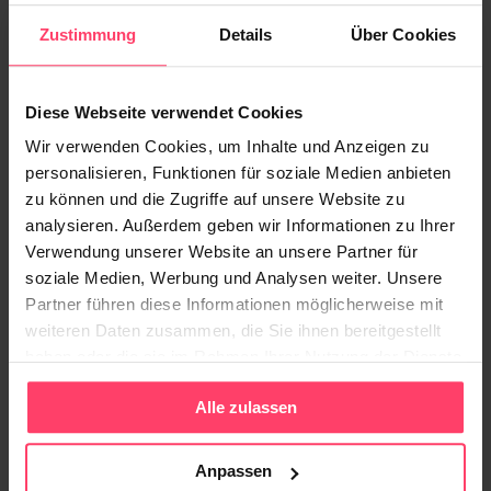
mit qualitativ hochwertigem Native Advertising hat
Zustimmung
Details
Über Cookies
das allerdings kaum noch etwas zu tun.
Diese Webseite verwendet Cookies
Verlagerung der Platzierungen von Native
Wir verwenden Cookies, um Inhalte und Anzeigen zu
Ads:
personalisieren, Funktionen für soziale Medien anbieten
zu können und die Zugriffe auf unsere Website zu
Display Ads funktionieren anders als Native Ads. In
analysieren. Außerdem geben wir Informationen zu Ihrer
Verwendung unserer Website an unsere Partner für
grellen Farben und mit lautem Getöse machen sie
soziale Medien, Werbung und Analysen weiter. Unsere
an unterschiedlichen Stellen auf einer Webseite auf
Partner führen diese Informationen möglicherweise mit
sich aufmerksam, um so die User zum Klick und
weiteren Daten zusammen, die Sie ihnen bereitgestellt
dann zum Kauf zu verleiten. Daran ist nichts falsch,
haben oder die sie im Rahmen Ihrer Nutzung der Dienste
nein Native Ads und Display Ads könnten eigentlich
gesammelt haben.
Alle zulassen
friedlich nebeneinander co-existieren, würden nicht
einige findige Werber ihre Display Ads frech in den
Textverlauf integrieren und damit das Prinzip der
Anpassen