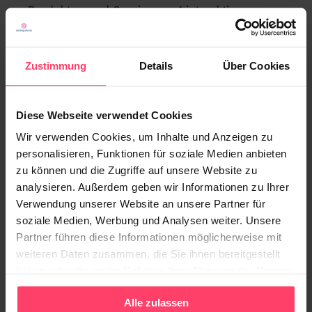
Produkten und Services auf interaktiver
Landingpage)
Native Cinema Ad (Bewerben von Video-Content
Zustimmung
Details
Über Cookies
via Text-Bild-Anzeige)
Native Promotion Ad (Platzierung von
Produktangeboten)
Diese Webseite verwendet Cookies
Native Survey Ad (Nutzung des Teasers für
Wir verwenden Cookies, um Inhalte und Anzeigen zu
Umfragen)
personalisieren, Funktionen für soziale Medien anbieten
zu können und die Zugriffe auf unsere Website zu
Sie bieten zwar inhaltlich unterschiedliche
analysieren. Außerdem geben wir Informationen zu Ihrer
Schwerpunkte, um die jeweiligen Ziele zu erreichen,
Verwendung unserer Website an unsere Partner für
dennoch basieren sie auf der gleichen SaaS-
soziale Medien, Werbung und Analysen weiter. Unsere
Lösung.
Partner führen diese Informationen möglicherweise mit
weiteren Daten zusammen, die Sie ihnen bereitgestellt
haben oder die sie im Rahmen Ihrer Nutzung der Dienste
Die Software setzt die Teaser so flexibel auf, dass
gesammelt haben.
sie sich unterschiedlichen Webseitenumfeldern
Alle zulassen