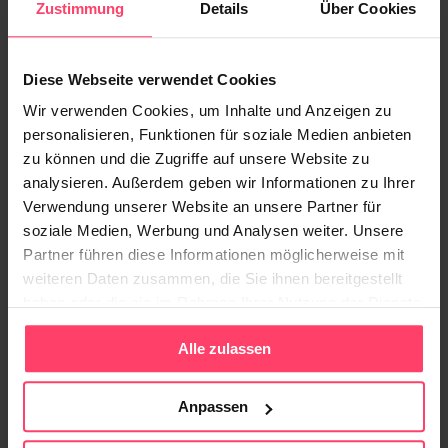
Advertorials skalierbar und auch für die lokale
Zustimmung
Details
Über Cookies
Vermarktung eingesetzt werden können.
Diese Webseite verwendet Cookies
Zeiten der Schleichwerbung sind vorbei
Wir verwenden Cookies, um Inhalte und Anzeigen zu
personalisieren, Funktionen für soziale Medien anbieten
Obwohl früher insbesondere bei großen
zu können und die Zugriffe auf unsere Website zu
analysieren. Außerdem geben wir Informationen zu Ihrer
Verlagshäusern native Anzeigen verpönt waren, sind
Verwendung unserer Website an unsere Partner für
sie inzwischen zu einer Selbstverständlichkeit in
soziale Medien, Werbung und Analysen weiter. Unsere
ihrem Werbeportfolio geworden. Der anfänglich
Partner führen diese Informationen möglicherweise mit
etwas missverstandene Start der Native Ads ist
weiteren Daten zusammen, die Sie ihnen bereitgestellt
darauf zurückzuführen, dass es keine einheitliche
haben oder die sie im Rahmen Ihrer Nutzung der Dienste
Kennzeichnungspflicht gab. Einige Anbieter
gesammelt haben.
Alle zulassen
verzichteten auf den eindeutigen Hinweis, dass es
sich um eine Anzeige handelte, sodass für den User
Anpassen
mitunter nicht eindeutig erkennbar war, dass es sich
bei der Anzeige eben nicht um redaktionellen Inhalt