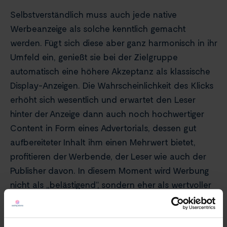
Selbstverständlich muss auch jede native
Werbeanzeige als solche kenntlich gemacht
werden. Fügt sich diese aber ganz harmonisch in ihr
Umfeld ein, genießt sie bei der Zielgruppe
automatisch eine höhere Akzeptanz als klassische
Display-Anzeigen. Die Wahrscheinlichkeit des Klicks
erhöht sich wesentlich und erwartet den Leser
hinter der Anzeige dann auch noch hochwertiger
Content in Form eines Advertorials, dessen gut
aufbereiteter Inhalt ihm einen Mehrwert bietet,
profitieren der Werbende, der Leser wie auch der
Publisher davon. In diesem Moment wird Werbung
nicht als „belästigend“, sondern eher als wertvoller
Ratgeber wahrgenommen. Seeding Alliance verfügt
über ein herausragendes Produkt, mit dem