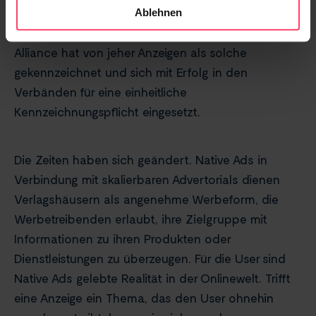
handelt. So haftete dem Native Advertising teilweise
Ablehnen
das Etikett der Schleichwerbung an. Seeding
Alliance hat von jeher Anzeigen als solche
gekennzeichnet und sich mit Erfolg in den
Verbänden für eine einheitliche
Kennzeichnungspflicht eingesetzt.
Die Zeiten haben sich geändert. Native Ads in
Verbindung mit skalierbaren Advertorials dienen
Verlagshäusern als angenehme Werbeform, die
Werbetreibenden erlaubt, ihre Zielgruppe mit
Informationen zu ihren Produkten oder
Dienstleistungen zu überzeugen. Für die User sind
Native Ads gelebte Realität in der Onlinewelt. Trifft
eine Anzeige ein Thema, das den User ohnehin