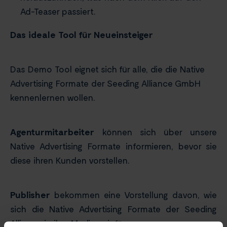
Ad-Teaser passiert.
Das ideale Tool für Neueinsteiger
Das Demo Tool eignet sich für alle, die die Native
Advertising Formate der Seeding Alliance GmbH
kennenlernen wollen.
Agenturmitarbeiter
können sich über unsere
Native Advertising Formate informieren, bevor sie
diese ihren Kunden vorstellen.
Publisher
bekommen eine Vorstellung davon, wie
sich die Native Advertising Formate der Seeding
Alliance in ihre Medien einfügen.