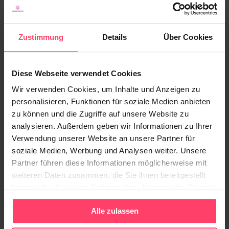
Advertiser
erhalten mit dem Demo Tool einen
Zustimmung
Details
Über Cookies
Einblick in die Möglichkeiten der
Produktpräsentation mit Native Advertising.
Diese Webseite verwendet Cookies
Wir verwenden Cookies, um Inhalte und Anzeigen zu
Mit zusätzlichen Features zum Profi werden
personalisieren, Funktionen für soziale Medien anbieten
zu können und die Zugriffe auf unsere Website zu
analysieren. Außerdem geben wir Informationen zu Ihrer
Alle Formate sind im Tool in der Desktop-Ansicht
Verwendung unserer Website an unsere Partner für
verfügbar. Für die Formate, die auf mobilen Geräten
soziale Medien, Werbung und Analysen weiter. Unsere
dargestellt werden können, sind eine Smartphone-
Partner führen diese Informationen möglicherweise mit
und eine Tablet-Ansicht abrufbar. Beim AdIn
weiteren Daten zusammen, die Sie ihnen bereitgestellt
können die Features: Bildergalerie, Soziale Medien,
haben oder die sie im Rahmen Ihrer Nutzung der Dienste
Akkordeon, Video und Formular flexibel ausgewählt
gesammelt haben.
Alle zulassen
und im Tool angeschaut werden.