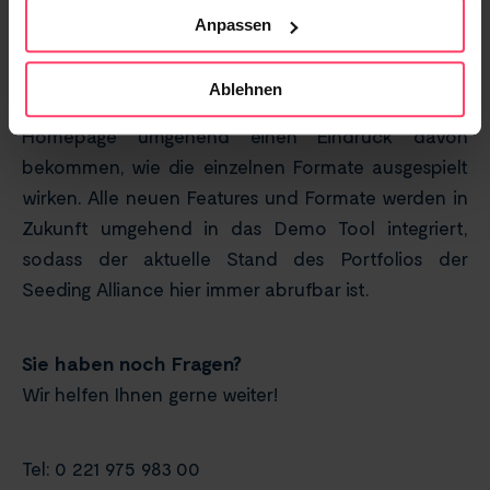
Anpassen
Jede Produktvorstellung auf der
Seeding Alliance-
Webseite
enthält ebenfalls einen Link zum Demo
Ablehnen
Tool. So können interessierte Besucher unserer
Homepage umgehend einen Eindruck davon
bekommen, wie die einzelnen Formate ausgespielt
wirken. Alle neuen Features und Formate werden in
Zukunft umgehend in das Demo Tool integriert,
sodass der aktuelle Stand des Portfolios der
Seeding Alliance hier immer abrufbar ist.
Sie haben noch Fragen?
Wir helfen Ihnen gerne weiter!
Tel: 0 221 975 983 00